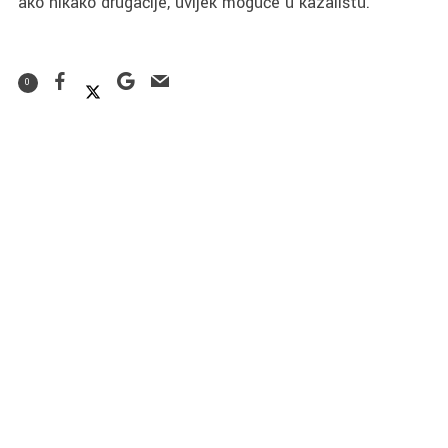
ako nikako drugačije, uvijek moguće u kazalištu.
0