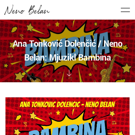
Ana Tonković Dolenčić / Neno
Belan: Mjuzikl Bambina