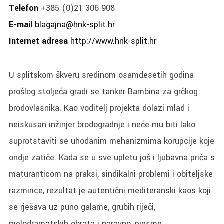
Telefon
+385 (0)21 306 908
E-mail
blagajna@hnk-split.hr
Internet adresa
http://www.hnk-split.hr
U splitskom škveru sredinom osamdesetih godina
prošlog stoljeća gradi se tanker Bambina za grčkog
brodovlasnika. Kao voditelj projekta dolazi mlad i
neiskusan inžinjer brodogradnje i neće mu biti lako
suprotstaviti se uhodanim mehanizmima korupcije koje
ondje zatiče. Kada se u sve upletu još i ljubavna priča s
maturanticom na praksi, sindikalni problemi i obiteljske
razmirice, rezultat je autentični mediteranski kaos koji
se rješava uz puno galame, grubih riječi,
melodramatskih obrata i naravno, pjesme.