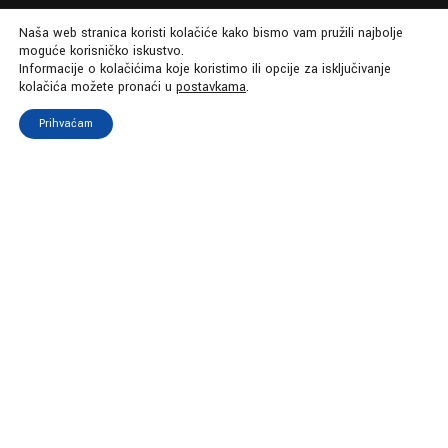
Naša web stranica koristi kolačiće kako bismo vam pružili najbolje
moguće korisničko iskustvo.
Informacije o kolačićima koje koristimo ili opcije za isključivanje
kolačića možete pronaći u
postavkama
.
Prihvaćam
Sva prava pridržana Neno Belan
info.manager@nenobelan.com
Izrađeno sa
by