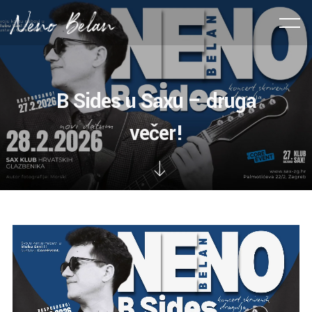
B Sides u Saxu – druga
večer!