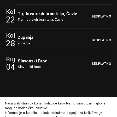
Kol
Trg hrvatskih branitelja, Čavle
22
BESPLATNO
Trg hrvatskih branitelja, Čavle
Kol
Županja
28
BESPLATNO
Županja
Ruj
Slavonski Brod
04
BESPLATNO
Slavonski Brod
Naša web stranica koristi kolačiće kako bismo vam pružili najbolje
moguće korisničko iskustvo.
Informacije o kolačićima koje koristimo ili opcije za isključivanje