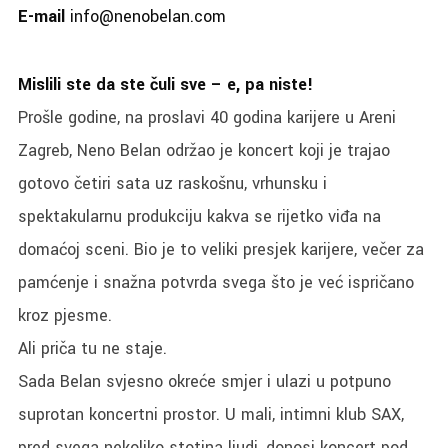
E-mail
info@nenobelan.com
Mislili ste da ste čuli sve – e, pa niste!
Prošle godine, na proslavi 40 godina karijere u Areni
Zagreb, Neno Belan održao je koncert koji je trajao
gotovo četiri sata uz raskošnu, vrhunsku i
spektakularnu produkciju kakva se rijetko viđa na
domaćoj sceni. Bio je to veliki presjek karijere, večer za
pamćenje i snažna potvrda svega što je već ispričano
kroz pjesme.
Ali priča tu ne staje.
Sada Belan svjesno okreće smjer i ulazi u potpuno
suprotan koncertni prostor. U mali, intimni klub SAX,
pred svega nekoliko stotina ljudi, donosi koncert pod