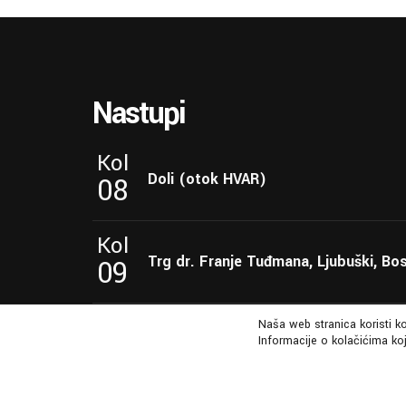
Nastupi
Kol
Doli (otok HVAR)
08
Kol
Trg dr. Franje Tuđmana, Ljubuški, Bo
09
Kol
Naša web stranica koristi k
Informacije o kolačićima koj
Šetalište kneza Branimira, 23232 Zat
15