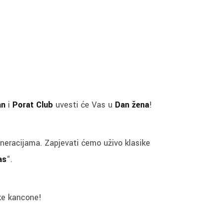
an
i
Porat Club
uvesti će Vas u
Dan žena
!
neracijama. Zapjevati ćemo uživo klasike
as
“.
ke kancone!