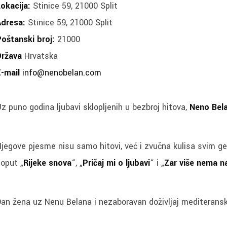
okacija:
Stinice 59, 21000 Split
dresa:
Stinice 59, 21000 Split
oštanski broj:
21000
ržava
Hrvatska
-mail
info@nenobelan.com
z puno godina ljubavi sklopljenih u bezbroj hitova,
Neno Bel
jegove pjesme nisu samo hitovi, već i zvučna kulisa svim ge
oput „
Rijeke snova
“, „
Pričaj mi o ljubavi
“ i „
Zar više nema n
an žena uz Nenu Belana i nezaboravan doživljaj mediterans