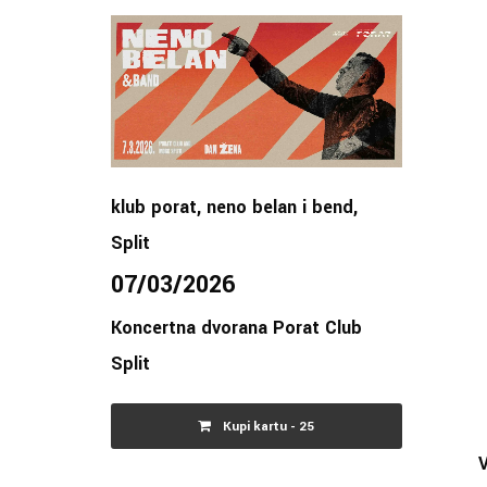
klub porat
,
neno belan i bend
,
Split
07/03/2026
Koncertna dvorana Porat Club
Split
Kupi kartu - 25
V