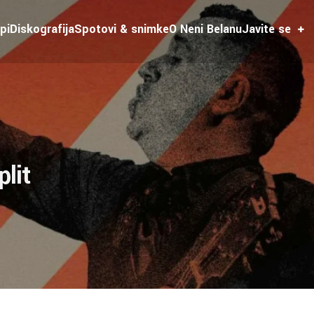
pi
Diskografija
Spotovi & snimke
O Neni Belanu
Javite se
lit