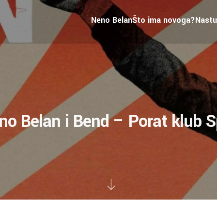
Neno Belan
Što ima novoga?
Nastu
no Belan i Bend – Porat klub Sp