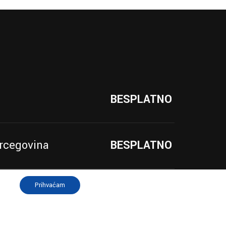
BESPLATNO
ercegovina
BESPLATNO
Prihvaćam
lja
BESPLATNO