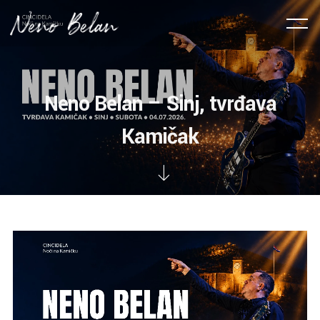
Neno Belan – Sinj, tvrđava
Kamičak