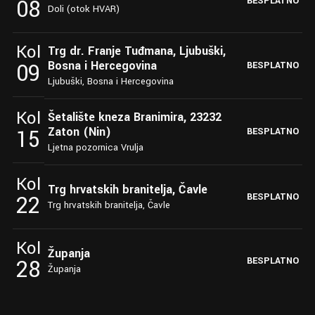
08
BESPLATNO
Doli (otok HVAR)
Kol
Trg dr. Franje Tuđmana, Ljubuški,
Bosna i Hercegovina
09
BESPLATNO
Ljubuški, Bosna i Hercegovina
Kol
Šetalište kneza Branimira, 23232
Zaton (Nin)
15
BESPLATNO
Ljetna pozornica Vrulja
Kol
Trg hrvatskih branitelja, Čavle
22
BESPLATNO
Trg hrvatskih branitelja, Čavle
Kol
Županja
28
BESPLATNO
Županja