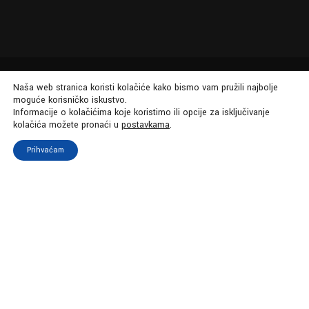
Naša web stranica koristi kolačiće kako bismo vam pružili najbolje
moguće korisničko iskustvo.
Informacije o kolačićima koje koristimo ili opcije za isključivanje
kolačića možete pronaći u
postavkama
.
Prihvaćam
Sva prava pridržana Neno Belan
info.manager@nenobelan.com