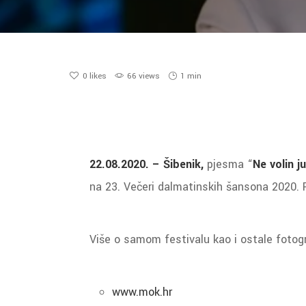
0
likes
66 views
1 min
22.08.2020. – Šibenik,
pjesma “
Ne volin j
na 23. Večeri dalmatinskih šansona 2020. 
Više o samom festivalu kao i ostale fotog
www.mok.hr