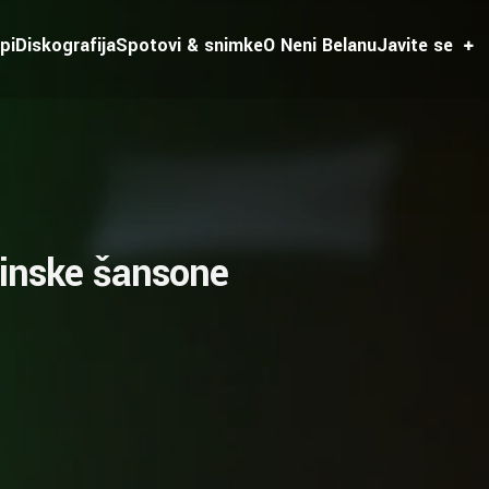
pi
Diskografija
Spotovi & snimke
O Neni Belanu
Javite se
tinske šansone