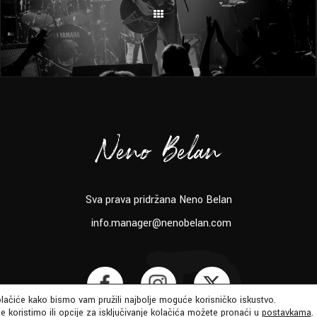
Sva prava pridržana Neno Belan
info.manager@nenobelan.com
olačiće kako bismo vam pružili najbolje moguće korisničko iskustvo.
e koristimo ili opcije za isključivanje kolačića možete pronaći u
postavkama
.