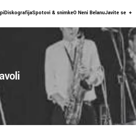
pi
Diskografija
Spotovi & snimke
O Neni Belanu
Javite se
avoli