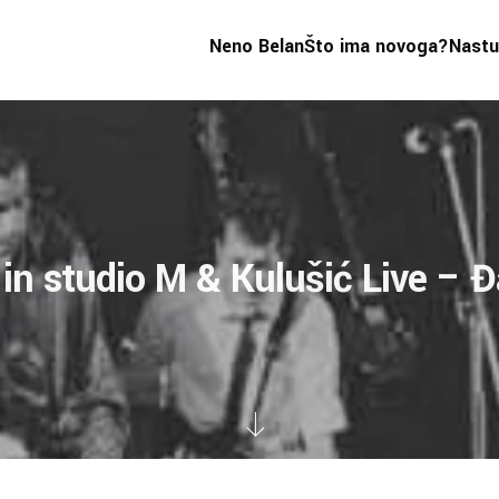
Neno Belan
Što ima novoga?
Nastu
 in studio M & Kulušić Live – Đ