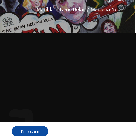
SLJEDEĆE
Matilda – Neno Belan / Marijana Nola
Prihvaćam