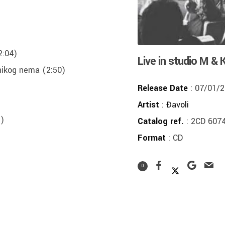
2:04)
Live in studio M & K
nikog nema (2:50)
Release Date
: 07/01/
Artist
:
Đavoli
5)
Catalog ref.
: 2CD 607
Format
: CD
0