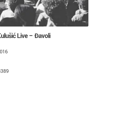
ulušić Live – Đavoli
2016
4389