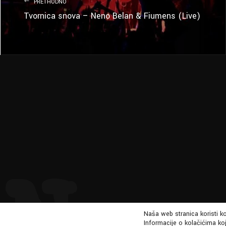
PRETHODNO
Tvornica snova – Neno Belan & Fiumens (Live)
Naša web stranica koristi k
Informacije o kolačićima koj