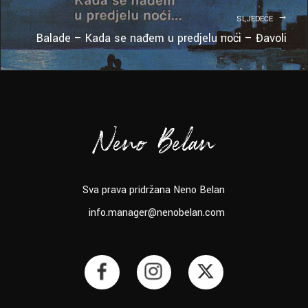
SLJEDEĆE
Balade – Kada se nađem u predjelu noći – Đavoli
Sva prava pridržana Neno Belan
info.manager@nenobelan.com