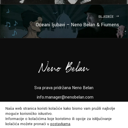
SLJEDEĆE
Oceani ljubavi – Neno Belan & Fiumens
Sva prava pridržana Neno Belan
info.manager@nenobelan.com
Naša web stranica koristi kolačiće kako bismo vam pružili najbolje
moguće korisničko iskustvo.
Informacije o kolačićima koje koristimo ili opcije za isključivanje
kolačića možete pronaći u
postavkama
.