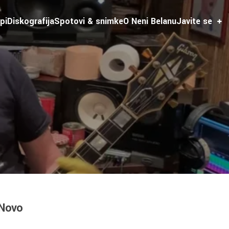
pi
Diskografija
Spotovi & snimke
O Neni Belanu
Javite se
Novo