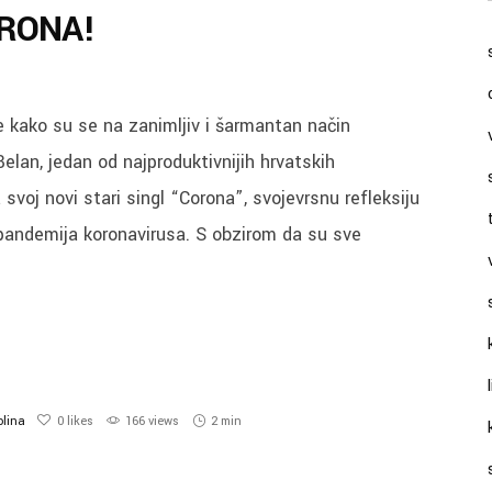
ORONA!
te kako su se na zanimljiv i šarmantan način
Belan, jedan od najproduktivnijih hrvatskih
svoj novi stari singl “Corona”, svojevrsnu refleksiju
 pandemija koronavirusa. S obzirom da su sve
olina
0
likes
166 views
2 min