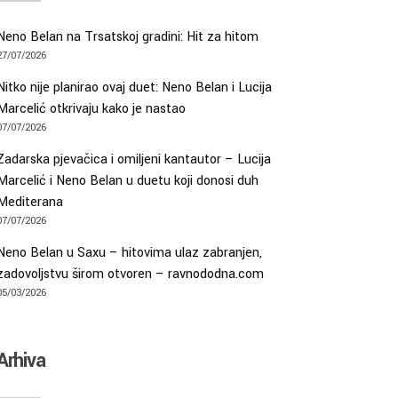
Neno Belan na Trsatskoj gradini: Hit za hitom
27/07/2026
Nitko nije planirao ovaj duet: Neno Belan i Lucija
Marcelić otkrivaju kako je nastao
07/07/2026
Zadarska pjevačica i omiljeni kantautor – Lucija
Marcelić i Neno Belan u duetu koji donosi duh
Mediterana
07/07/2026
Neno Belan u Saxu – hitovima ulaz zabranjen,
zadovoljstvu širom otvoren – ravnododna.com
05/03/2026
Arhiva