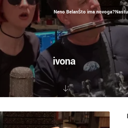
Neno Belan
Što ima novoga?
Nastu
ivona