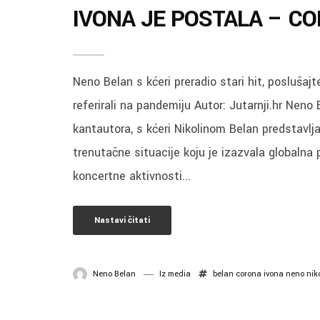
IVONA JE POSTALA – C
Neno Belan s kćeri preradio stari hit, poslušaj
referirali na pandemiju Autor: Jutarnji.hr Neno 
kantautora, s kćeri Nikolinom Belan predstavlja 
trenutačne situacije koju je izazvala globalna
koncertne aktivnosti...
Nastavi čitati
Neno Belan
Iz media
belan
corona
ivona
neno
nik