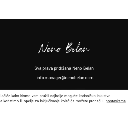
Sva prava pridržana Neno Belan
info.manager@nenobelan.com
o B
olačiće kako bismo vam pružili najbolje moguće korisničko iskustvo.
e koristimo ili opcije za isključivanje kolačića možete pronaći u
postavkama
.