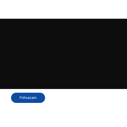
elan
Prihvaćam