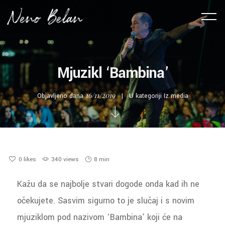
Mjuzikl ‘Bambina’
16/11/2019
Objavljeno dana
U kategoriji
Iz media
0
likes
340 views
8 min
Kažu da se najbolje stvari dogode onda kad ih ne
očekujete. Sasvim sigurno to je slučaj i s novim
mjuziklom pod nazivom ‘Bambina’ koji će na