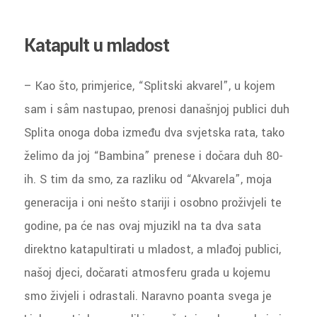
Katapult u mladost
– Kao što, primjerice, “Splitski akvarel”, u kojem
sam i sâm nastupao, prenosi današnjoj publici duh
Splita onoga doba između dva svjetska rata, tako
želimo da joj “Bambina” prenese i dočara duh 80-
ih. S tim da smo, za razliku od “Akvarela”, moja
generacija i oni nešto stariji i osobno proživjeli te
godine, pa će nas ovaj mjuzikl na ta dva sata
direktno katapultirati u mladost, a mlađoj publici,
našoj djeci, dočarati atmosferu grada u kojemu
smo živjeli i odrastali. Naravno poanta svega je