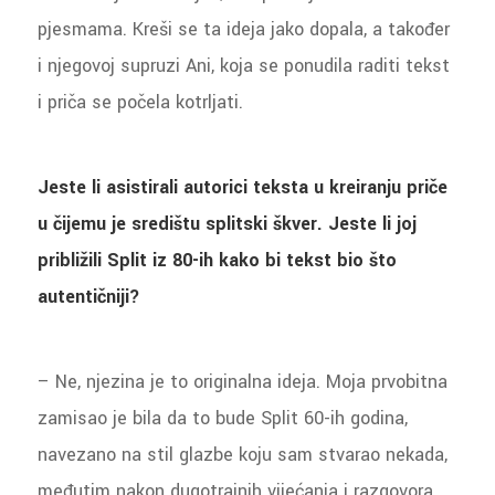
pjesmama. Kreši se ta ideja jako dopala, a također
i njegovoj supruzi Ani, koja se ponudila raditi tekst
i priča se počela kotrljati.
Jeste li asistirali autorici teksta u kreiranju priče
u čijemu je središtu splitski škver. Jeste li joj
približili Split iz 80-ih kako bi tekst bio što
autentičniji?
– Ne, njezina je to originalna ideja. Moja prvobitna
zamisao je bila da to bude Split 60-ih godina,
navezano na stil glazbe koju sam stvarao nekada,
međutim nakon dugotrajnih vijećanja i razgovora,