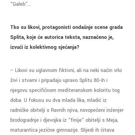
“Galeb”…
Tko su likovi, protagonisti ondašnje scene grada
Splita, koje će autorica teksta, naznačeno je,
izvući iz kolektivnog sjećanja?
– Likovi su uglavnom fiktivni, ali na neki način vrlo
živi i stvarni i pripadaju upravo Splitu 80-ih i
njegovu specifičnom mediteranskom koloritu tog
doba. U fokusu su dva mlada lika, mladić iz
radničke obitelji s Ravnih njiva, novopečeni inženjer
brodogradnje i djevojka iz “finije” obitelji s Meja,
maturantica jezične gimnazije. Slijedi ih čitava