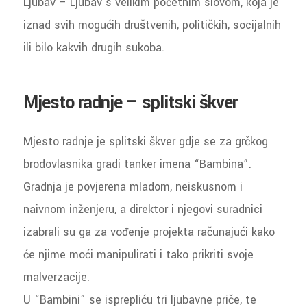
Ljubav – Ljubav s velikim početnim slovom, koja je
iznad svih mogućih društvenih, političkih, socijalnih
ili bilo kakvih drugih sukoba.
Mjesto radnje – splitski škver
Mjesto radnje je splitski škver gdje se za grčkog
brodovlasnika gradi tanker imena “Bambina”.
Gradnja je povjerena mladom, neiskusnom i
naivnom inženjeru, a direktor i njegovi suradnici
izabrali su ga za vođenje projekta računajući kako
će njime moći manipulirati i tako prikriti svoje
malverzacije.
U “Bambini” se isprepliću tri ljubavne priče, te