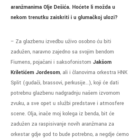
aranžmanima Olje Dešića. Hoćete li možda u
nekom trenutku zaiskriti i u glumačkoj ulozi?
– Za glazbenu izvedbu uživo osobno ću biti
zadužen, naravno zajedno sa svojim bendom
Fiumens, pojačani i saksofonistom
Jakšom
Kriletićem Jordesom
, ali i članovima orkestra HNK
Split (gudači, brassovi, perkusije…), koji će dati
potrebnu glazbenu nadgradnju našem izvornom
zvuku, a sve opet u službi predstave i atmosfere
scene. Olja, inače moj kolega iz benda, bit će
zadužen za raspisivanje novih aranžmana za
orkestar gdje god to bude potrebno, a negdje ćemo