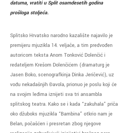
datuma, vratiti u Split osamdesetih godina
prošloga stoljeća.
Splitsko Hrvatsko narodno kazalište najavilo je
premijeru mjuzikla 14. veljače, a tim predvođen
autoricom teksta Anom Tonković Dolenčić i
redateljem Krešom Dolenčićem (dramaturg je
Jasen Boko, scenografkinja Dinka Jeričević), uz
vođu nekadašnjih Đavola, prionuo je poslu koji će
na svojim leđima iznijeti sva tri ansambla
splitskog teatra. Kako se i kada “zakuhala” priča
oko džuboks mjuzikla “Bambina” otkrio nam je
Belan, počašćen i presretan zbog njegove