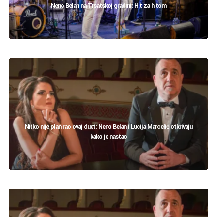
Neno Belan na Trsatskoj gradini: Hit za hitom
Nitko nije planirao ovaj duet: Neno Belan i Lucija Marcelić otkrivaju
kako je nastao