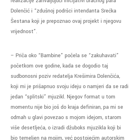
realizacije zahvaljujući inicijativi bračnog para
Dolenčić i “zdušnoj podršci intendanta Srećka
Šestana koji je prepoznao ovaj projekt i njegovu
vrijednost”.
– Priča oko “Bambine” počela se “zakuhavati”
početkom ove godine, kada se dogodio taj
sudbonosni poziv redatelja Krešimira Dolenčića,
koji mi je prišapnuo svoju ideju o namjeri da se radi
jedan “splitski” mjuzikl. Njegov format u tom
momentu nije bio još do kraja definiran, pa mi se
odmah u glavi povezao s mojom idejom, starom
više desetljeća, o izradi džuboks mjuzikla koji bi
bio temeljen na mojim, već postojećim autorskim