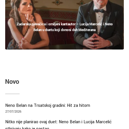
Zadarska pjevačica i omiljeni kantautor – Lucija Marcelić i Neno
Belan u duetu koji donosi duh Mediterana
Novo
Neno Belan na Trsatskoj gradini: Hit za hitom
27/07/2026
Nitko nije planirao ovaj duet: Neno Belan i Lucija Marcelić
otkrivaju kako je nastao