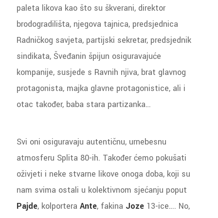
paleta likova kao što su škverani, direktor
brodogradilišta, njegova tajnica, predsjednica
Radničkog savjeta, partijski sekretar, predsjednik
sindikata, Šveđanin špijun osiguravajuće
kompanije, susjede s Ravnih njiva, brat glavnog
protagonista, majka glavne protagonistice, ali i
otac također, baba stara partizanka…
Svi oni osiguravaju autentičnu, urnebesnu
atmosferu Splita 80-ih. Također ćemo pokušati
oživjeti i neke stvarne likove onoga doba, koji su
nam svima ostali u kolektivnom sjećanju poput
Pajde
, kolportera
Ante
, fakina
Joze
13-ice…. No,