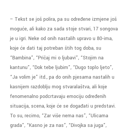
– Tekst se još polira, pa su određene izmjene još
moguće, ali kako za sada stoje stvari, 17 songova
je u igri. Neke od onih nastalih upravo u 80-ima,
koje će dati taj potreban štih tog doba, su
“Bambina”, “Pričaj mi o ljubavi”, “Stojim na
kantunu”, “Dok tebe ljubim”, “Dugo toplo ljeto”,
“Ja volim je” itd., pa do onih pjesama nastalih u
kasnijem razdoblju mog stvaralaštva, ali koje
fenomenalno podcrtavaju emociju određenih
situacija, scena, koje će se događati u predstavi.
To su, recimo, “Zar više nema nas”, “Ulicama
grada”, “Kasno je za nas”, “Divojka sa juga”,