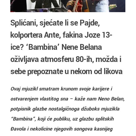
Splićani, sjećate li se Pajde,
kolportera Ante, fakina Joze 13-
ice? ‘Bambina’ Nene Belana
oživljava atmosferu 80-ih, možda i
sebe prepoznate u nekom od likova
Ovaj mjuzikl smatram krunom svoje karijere i
ostvarenjem vlastitog sna – kaže nam Neno Belan,
potpisnik glazbe nostalgičnoga džuboks mjuzikla
“Bambina”, koji će publiku, uz glazbu splitskih
Đavola i nekolicine njegovih songova kasnijeg