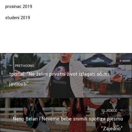
prosinac 2019
studeni 2019
PRETHODNO
tportal: “Ne želim privatni život izlagati očima
javnosti”
SLJEDEĆE
Neno Belan i Neverne bebe snimili spot za pjesmu
“Zajedno”