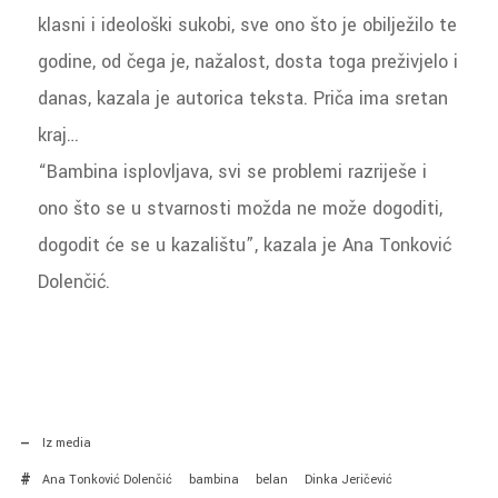
klasni i ideološki sukobi, sve ono što je obilježilo te
godine, od čega je, nažalost, dosta toga preživjelo i
danas, kazala je autorica teksta. Priča ima sretan
kraj…
“Bambina isplovljava, svi se problemi razriješe i
ono što se u stvarnosti možda ne može dogoditi,
dogodit će se u kazalištu”, kazala je Ana Tonković
Dolenčić.
Iz media
Ana Tonković Dolenčić
bambina
belan
Dinka Jeričević