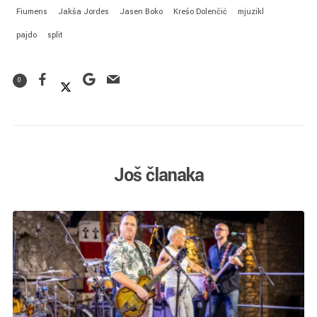
Fiumens
Jakša Jordes
Jasen Boko
Krešo Dolenčić
mjuzikl
pajdo
split
0
Još članaka