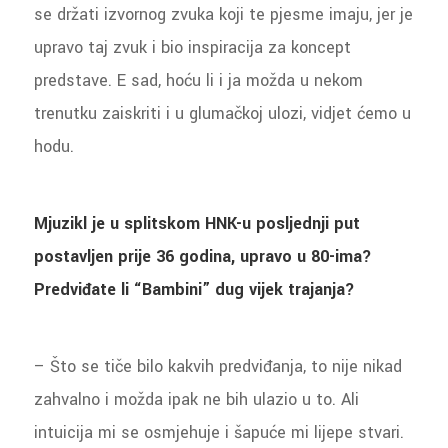
se držati izvornog zvuka koji te pjesme imaju, jer je
upravo taj zvuk i bio inspiracija za koncept
predstave. E sad, hoću li i ja možda u nekom
trenutku zaiskriti i u glumačkoj ulozi, vidjet ćemo u
hodu.
Mjuzikl je u splitskom HNK-u posljednji put
postavljen prije 36 godina, upravo u 80-ima?
Predviđate li “Bambini” dug vijek trajanja?
– Što se tiče bilo kakvih predviđanja, to nije nikad
zahvalno i možda ipak ne bih ulazio u to. Ali
intuicija mi se osmjehuje i šapuće mi lijepe stvari.